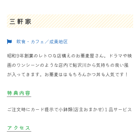
三軒家
飲食・カフェ／成美地区
昭和9年創業のレトロな店構えのお蕎麦屋さん。ドラマや映
画のワンシーンのような店内で鮎沢川から気持ちの良い風
が入ってきます。お蕎麦ははもちろんかつ丼も人気です！
特典内容
ご注文時にカード提示で小鉢類(店主おまかせ)１品サービス
アクセス