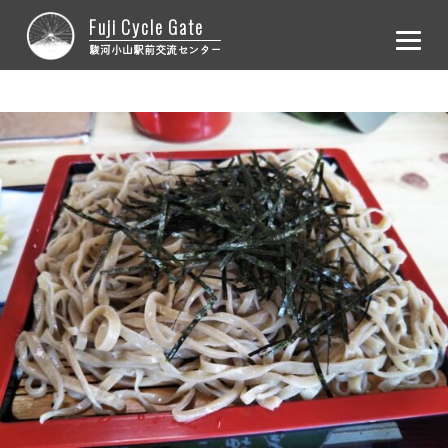
Fuji Cycle Gate
駿河小山駅前交流センター
ホーム
レンタサイクル
施設概要
お問合せ