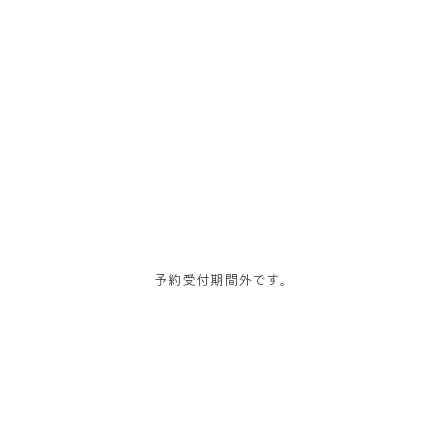
Fuji Cycle Gate
駿河小山駅前交流センター
ホーム
レンタサイクル
施設概要
お問合せ
予約受付期間外です。