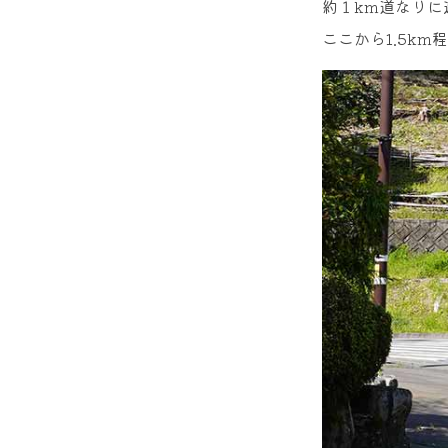
約１km道なり
ここから1.5k