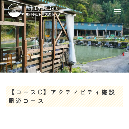
Fuji Cycle Gate
駿河小山駅前交流センター
ホーム
レンタサイクル
施設概要
お問合せ
【コースC】アクティビティ施設
周遊コース